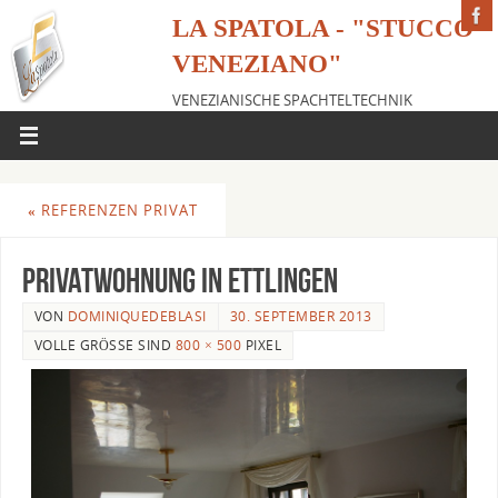
LA SPATOLA - "STUCCO
VENEZIANO"
VENEZIANISCHE SPACHTELTECHNIK
«
REFERENZEN PRIVAT
Privatwohnung in Ettlingen
VON
DOMINIQUEDEBLASI
30. SEPTEMBER 2013
VOLLE GRÖSSE SIND
800 × 500
PIXEL