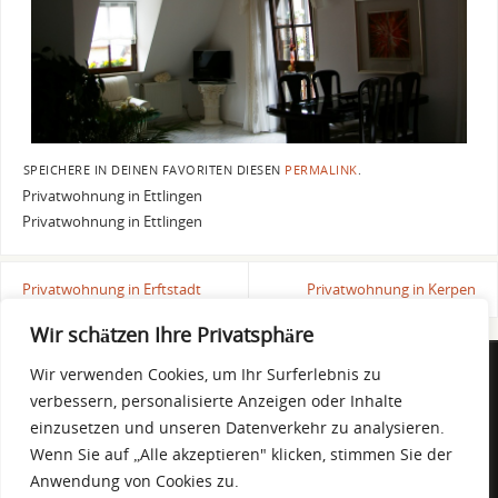
SPEICHERE IN DEINEN FAVORITEN DIESEN
PERMALINK
.
Privatwohnung in Ettlingen
Privatwohnung in Ettlingen
Privatwohnung in Erftstadt
Privatwohnung in Kerpen
Wir schätzen Ihre Privatsphäre
Wir verwenden Cookies, um Ihr Surferlebnis zu
DOMINIQUE DE BLASI
verbessern, personalisierte Anzeigen oder Inhalte
Eggensteiner Straße 50 - 76297 Stutensee
einzusetzen und unseren Datenverkehr zu analysieren.
Mobil 01 52 / 26 07 61 28
Wenn Sie auf „Alle akzeptieren" klicken, stimmen Sie der
info@la-spatola.de
Anwendung von Cookies zu.