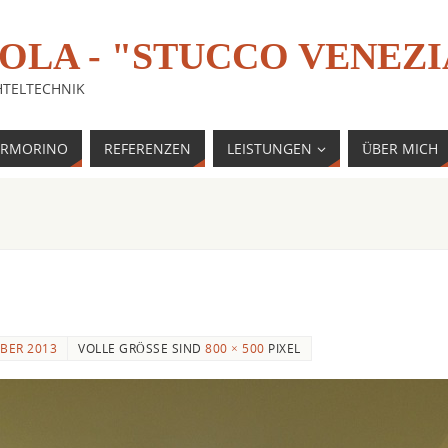
TOLA - "STUCCO VENEZ
HTELTECHNIK
RMORINO
REFERENZEN
LEISTUNGEN
ÜBER MICH
MBER 2013
VOLLE GRÖSSE SIND
800 × 500
PIXEL