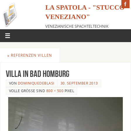
LA SPATOLA - "STUCCO
VENEZIANO"
VENEZIANISCHE SPACHTELTECHNIK
«
REFERENZEN VILLEN
Villa in Bad Homburg
VON
DOMINIQUEDEBLASI
30. SEPTEMBER 2013
VOLLE GRÖSSE SIND
800 × 500
PIXEL