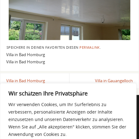
SPEICHERE IN DEINEN FAVORITEN DIESEN
PERMALINK
.
Villa in Bad Homburg
Villa in Bad Homburg
Villa in Bad Homburg
Villa in Gauangelloch
Wir schätzen Ihre Privatsphäre
Wir verwenden Cookies, um Ihr Surferlebnis zu
DOMINIQUE DE BLASI
verbessern, personalisierte Anzeigen oder Inhalte
Eggensteiner Straße 50 - 76297 Stutensee
einzusetzen und unseren Datenverkehr zu analysieren.
Mobil 01 52 / 26 07 61 28
Wenn Sie auf „Alle akzeptieren" klicken, stimmen Sie der
info@la-spatola.de
Anwendung von Cookies zu.