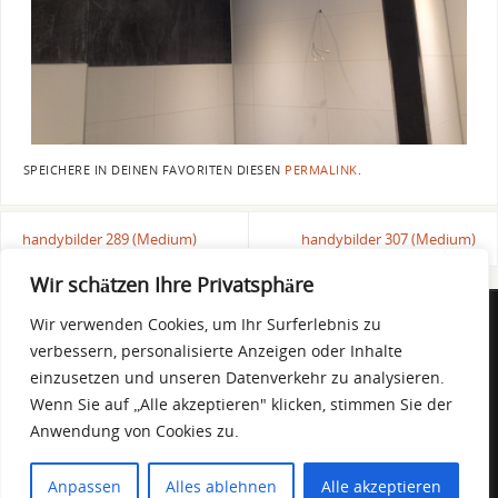
SPEICHERE IN DEINEN FAVORITEN DIESEN
PERMALINK
.
handybilder 289 (Medium)
handybilder 307 (Medium)
Wir schätzen Ihre Privatsphäre
Wir verwenden Cookies, um Ihr Surferlebnis zu
DOMINIQUE DE BLASI
verbessern, personalisierte Anzeigen oder Inhalte
Eggensteiner Straße 50 - 76297 Stutensee
einzusetzen und unseren Datenverkehr zu analysieren.
Mobil 01 52 / 26 07 61 28
Wenn Sie auf „Alle akzeptieren" klicken, stimmen Sie der
info@la-spatola.de
Anwendung von Cookies zu.
PRÄSENTIERT VON
PARABOLA
&
WORDPRESS.
Anpassen
Alles ablehnen
Alle akzeptieren